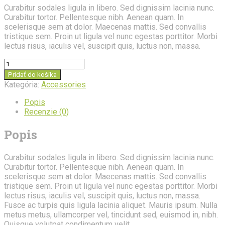
Curabitur sodales ligula in libero. Sed dignissim lacinia nunc.
Curabitur tortor. Pellentesque nibh. Aenean quam. In
scelerisque sem at dolor. Maecenas mattis. Sed convallis
tristique sem. Proin ut ligula vel nunc egestas porttitor. Morbi
lectus risus, iaculis vel, suscipit quis, luctus non, massa.
množstvo
Garden
Pridať do košíka
Gloves
Kategória:
Accessories
Popis
Recenzie (0)
Popis
Curabitur sodales ligula in libero. Sed dignissim lacinia nunc.
Curabitur tortor. Pellentesque nibh. Aenean quam. In
scelerisque sem at dolor. Maecenas mattis. Sed convallis
tristique sem. Proin ut ligula vel nunc egestas porttitor. Morbi
lectus risus, iaculis vel, suscipit quis, luctus non, massa.
Fusce ac turpis quis ligula lacinia aliquet. Mauris ipsum. Nulla
metus metus, ullamcorper vel, tincidunt sed, euismod in, nibh.
Quisque volutpat condimentum velit.