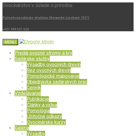
Ovocinárstvo v súlade s prírodou
Poľnohospodárske družstvo Moravské Lieskové 737/1
+421 948 501 520
MENU
Predaj ovocné stromy a kry
Sadárske služby
Výsadby ovocných drevín
Rez ovocných drevín
Pomologické mapovanie
Objednávka sadárskych prác
Cenník
Vzdelávanie
Publikácie
Články a videa
Pomológia
Užitočné odkazy
Ovocinárske kurzy
Galéria
Výsadby