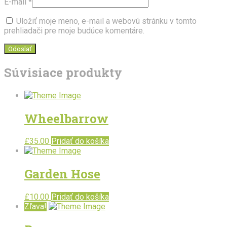
E-mail
*
Uložiť moje meno, e-mail a webovú stránku v tomto
prehliadači pre moje budúce komentáre.
Súvisiace produkty
Wheelbarrow
£
35.00
Pridať do košíka
Garden Hose
£
10.00
Pridať do košíka
Zľava!