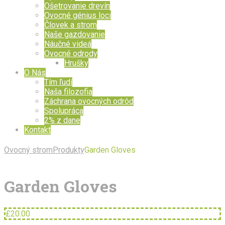
Ošetrovanie drevín
Ovocné génius loci
Človek a strom
Naše gazdovanie
Náučné videá
Ovocné odrody
Hrušky
O Nás
Tím ľudí
Naša filozofia
Záchrana ovocných odrôd
Spolupráca
2% z dane
Kontakt
Ovocný strom
Produkty
Garden Gloves
Garden Gloves
£
20.00