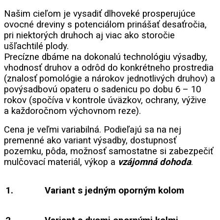
Našim cieľom je vysadiť dlhoveké prosperujúce
ovocné dreviny s potenciálom prinášať desaťročia,
pri niektorých druhoch aj viac ako storočie
ušľachtilé plody.
Precízne dbáme na dokonalú technológiu výsadby,
vhodnosť druhov a odrôd do konkrétneho prostredia
(znalosť pomológie a nárokov jednotlivých druhov) a
povýsadbovú opateru o sadenicu po dobu 6 – 10
rokov (spočíva v kontrole úväzkov, ochrany, výžive
a každoročnom výchovnom reze).
Cena je veľmi variabilná. Podieľajú sa na nej
premenné ako variant výsadby, dostupnosť
pozemku, pôda, možnosť samostatne si zabezpečiť
mulčovací materiál, výkop a
vzájomná dohoda
.
1.
Variant s jedným oporným kolom