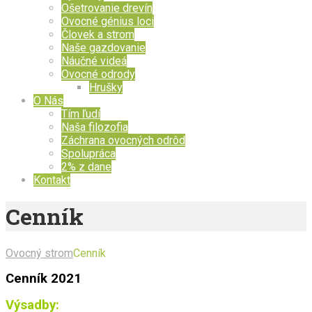
Ošetrovanie drevín
Ovocné génius loci
Človek a strom
Naše gazdovanie
Náučné videá
Ovocné odrody
Hrušky
O Nás
Tím ľudí
Naša filozofia
Záchrana ovocných odrôd
Spolupráca
2% z dane
Kontakt
Cenník
Ovocný strom
Cenník
Cenník 2021
Výsadby: