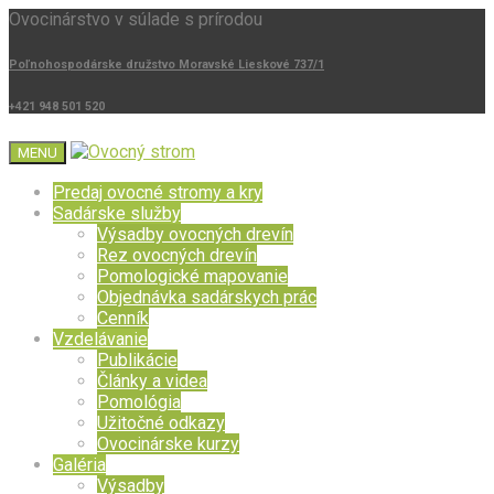
Ovocinárstvo v súlade s prírodou
Poľnohospodárske družstvo Moravské Lieskové 737/1
+421 948 501 520
MENU
Predaj ovocné stromy a kry
Sadárske služby
Výsadby ovocných drevín
Rez ovocných drevín
Pomologické mapovanie
Objednávka sadárskych prác
Cenník
Vzdelávanie
Publikácie
Články a videa
Pomológia
Užitočné odkazy
Ovocinárske kurzy
Galéria
Výsadby