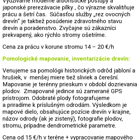
Využívame moderné arboristické postupy a
japonské prerezávacie pílky , čo výrazne skvalitňuje
prácu a šetrí čas. Súčasťou služby „rez ovocných
drevín“ je taktiež posúdenie zdravotného stavu
drevín a poradenstvo. Zvyčajne sú zákazníci
prekvapený, ako rýchlo stromy ošetríme.
Cena za prácu v korune stromu 14 – 20 €/h
Pomologické mapovanie, inventarizácie drevín:
Venujeme sa pomológii historických odrôd jabloní a
hrušiek, v menšej miere tiež sliviek a čerešní.
Mapovanie je terénny prieskum v období dozrievania
plodov. Zmapované jedince sú zamerané GPS
prístrojom. Odobraté plody fotografujeme
a priradíme k príslušným odrodám. Výsledkom je
mapové dielo, obsahujúce pozície drevín v krajine,
názov odrody (ak je zistený), fotografie plodov,
stromu, prípadne dendrometrické parametre.
Cena od 15 €/h v teréne + vypracovanie mapového