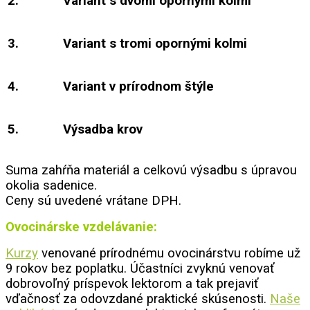
2.
Variant s dvomi opornými kolmi
3.
Variant s tromi opornými kolmi
4.
Variant v prírodnom štýle
5.
Výsadba krov
Suma zahŕňa materiál a celkovú výsadbu s úpravou
okolia sadenice.
Ceny sú uvedené vrátane DPH.
Ovocinárske
vzdelávanie:
Kurzy
venované prírodnému
ovocinárstvu
robíme už
9 rokov bez poplatku.
Účastníci zvyknú venovať
dobrovoľný príspevok lektorom a tak prejaviť
vďačnosť za odovzdané praktické skúsenosti.
Naše