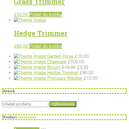
Grass Trimmer
£
50.00
Pridať do košíka
Hedge Trimmer
£
80.00
Pridať do košíka
Garden Hose
£
10.00
Chainsaw
£
300.00
Pôvodná
Aktuálna
Broom
£
15.00
£
9.99
cena
cena
Hedge Trimmer
£
80.00
bola:
je:
Pressure Washer
£
12.00
£15.00.
£9.99.
Search
Hľadať:
Vyhľadávanie
Product
Categories