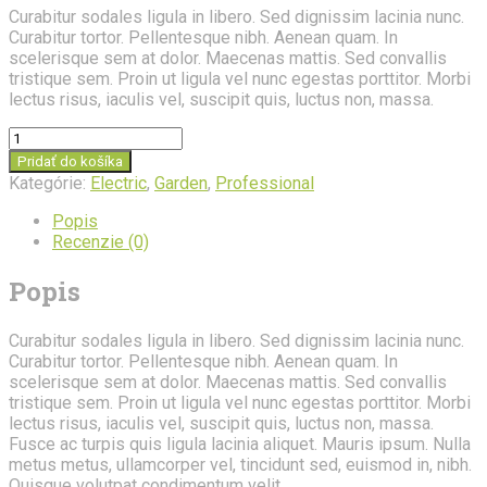
Curabitur sodales ligula in libero. Sed dignissim lacinia nunc.
Curabitur tortor. Pellentesque nibh. Aenean quam. In
scelerisque sem at dolor. Maecenas mattis. Sed convallis
tristique sem. Proin ut ligula vel nunc egestas porttitor. Morbi
lectus risus, iaculis vel, suscipit quis, luctus non, massa.
množstvo
Lawn
Pridať do košíka
Tractor
Kategórie:
Electric
,
Garden
,
Professional
Popis
Recenzie (0)
Popis
Curabitur sodales ligula in libero. Sed dignissim lacinia nunc.
Curabitur tortor. Pellentesque nibh. Aenean quam. In
scelerisque sem at dolor. Maecenas mattis. Sed convallis
tristique sem. Proin ut ligula vel nunc egestas porttitor. Morbi
lectus risus, iaculis vel, suscipit quis, luctus non, massa.
Fusce ac turpis quis ligula lacinia aliquet. Mauris ipsum. Nulla
metus metus, ullamcorper vel, tincidunt sed, euismod in, nibh.
Quisque volutpat condimentum velit.