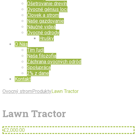
Ošetrovanie drevín
Ovocné génius loci
Človek a strom
Naše gazdovanie
Náučné videá
Ovocné odrody
Hrušky
O Nás
Tím ľudí
Naša filozofia
Záchrana ovocných odrôd
Spolupráca
2% z dane
Kontakt
Ovocný strom
Produkty
Lawn Tractor
Lawn Tractor
£
2,000.00