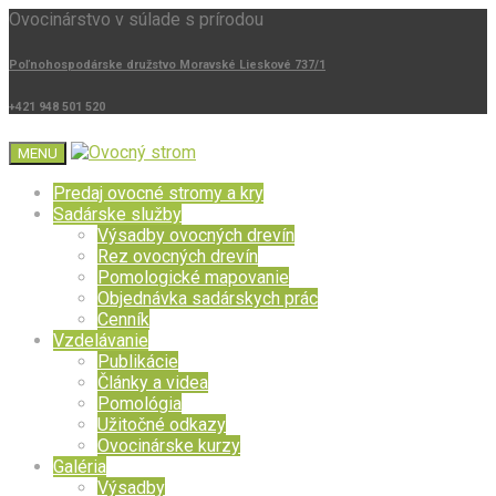
Ovocinárstvo v súlade s prírodou
Poľnohospodárske družstvo Moravské Lieskové 737/1
+421 948 501 520
MENU
Predaj ovocné stromy a kry
Sadárske služby
Výsadby ovocných drevín
Rez ovocných drevín
Pomologické mapovanie
Objednávka sadárskych prác
Cenník
Vzdelávanie
Publikácie
Články a videa
Pomológia
Užitočné odkazy
Ovocinárske kurzy
Galéria
Výsadby