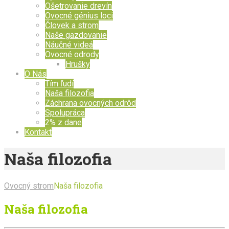
Ošetrovanie drevín
Ovocné génius loci
Človek a strom
Naše gazdovanie
Náučné videá
Ovocné odrody
Hrušky
O Nás
Tím ľudí
Naša filozofia
Záchrana ovocných odrôd
Spolupráca
2% z dane
Kontakt
Naša filozofia
Ovocný strom
Naša filozofia
Naša filozofia