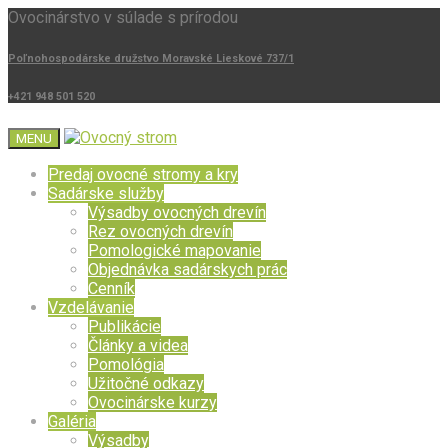
Ovocinárstvo v súlade s prírodou
Poľnohospodárske družstvo Moravské Lieskové 737/1
+421 948 501 520
MENU
Predaj ovocné stromy a kry
Sadárske služby
Výsadby ovocných drevín
Rez ovocných drevín
Pomologické mapovanie
Objednávka sadárskych prác
Cenník
Vzdelávanie
Publikácie
Články a videa
Pomológia
Užitočné odkazy
Ovocinárske kurzy
Galéria
Výsadby