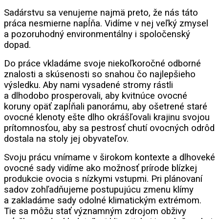
Sadárstvu sa venujeme najmä preto, že nás táto
práca nesmierne napĺňa. Vidíme v nej veľký zmysel
a pozoruhodný environmentálny i spoločenský
dopad.
Do práce vkladáme svoje niekoľkoročné odborné
znalosti a skúsenosti so snahou čo najlepšieho
výsledku. Aby nami vysadené stromy rástli
a dlhodobo prosperovali, aby kvitnúce ovocné
koruny opäť zapĺňali panorámu, aby ošetrené staré
ovocné klenoty ešte dlho okrášľovali krajinu svojou
prítomnosťou, aby sa pestrosť chutí ovocných odrôd
dostala na stoly jej obyvateľov.
Svoju prácu vnímame v širokom kontexte a dlhoveké
ovocné sady vidíme ako možnosť prírode blízkej
produkcie ovocia s nízkymi vstupmi. Pri plánovaní
sadov zohľadňujeme postupujúcu zmenu klímy
a zakladáme sady odolné klimatickým extrémom.
Tie sa môžu stať významným zdrojom obživy