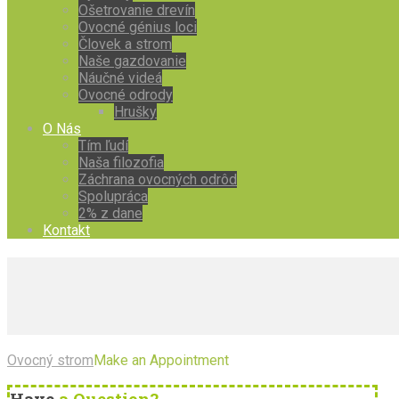
Ošetrovanie drevín
Ovocné génius loci
Človek a strom
Naše gazdovanie
Náučné videá
Ovocné odrody
Hrušky
O Nás
Tím ľudí
Naša filozofia
Záchrana ovocných odrôd
Spolupráca
2% z dane
Kontakt
Ovocný strom
Make an Appointment
Have
a Question?