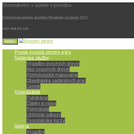
Ovocinárstvo v súlade s prírodou
Poľnohospodárske družstvo Moravské Lieskové 737/1
+421 948 501 520
MENU
Predaj ovocné stromy a kry
Sadárske služby
Výsadby ovocných drevín
Rez ovocných drevín
Pomologické mapovanie
Objednávka sadárskych prác
Cenník
Vzdelávanie
Publikácie
Články a videa
Pomológia
Užitočné odkazy
Ovocinárske kurzy
Galéria
Výsadby