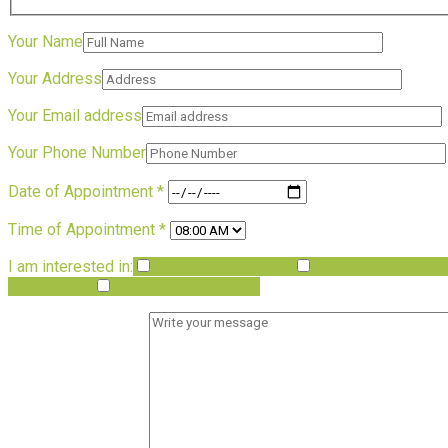
Your Name
Your Address
Your Email address
Your Phone Number
Date of Appointment *
Time of Appointment *
I am interested in:
Lawn & Garden Care
Planting & Remova
Fall Cleanup
Stone & Hardscaping